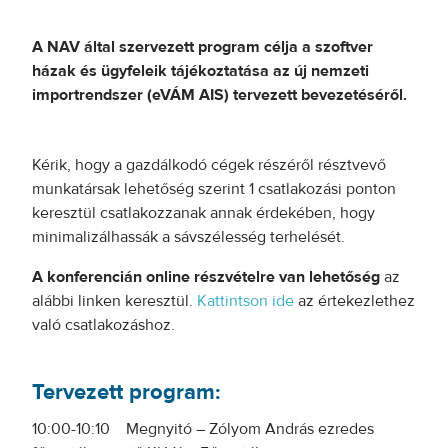
A NAV által szervezett program célja a szoftver
házak és ügyfeleik tájékoztatása az új nemzeti
importrendszer (eVÁM AIS) tervezett bevezetéséről.
Kérik, hogy a gazdálkodó cégek részéről résztvevő
munkatársak lehetőség szerint 1 csatlakozási ponton
keresztül csatlakozzanak annak érdekében, hogy
minimalizálhassák a sávszélesség terhelését.
A konferencián online részvételre van lehetőség
az
alábbi linken keresztül.
Kattintson ide
az értekezlethez
való csatlakozáshoz.
Tervezett program:
10:00-10:10 Megnyitó – Zólyom András ezredes