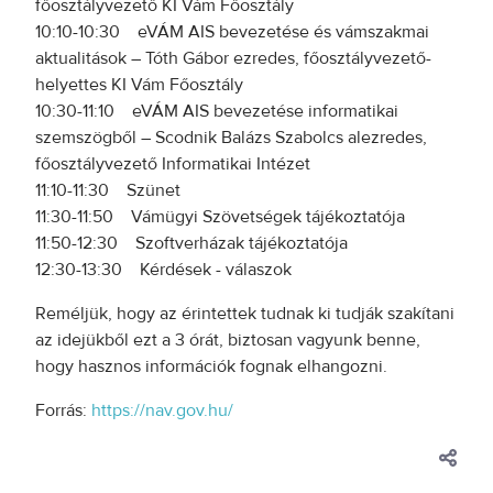
főosztályvezető KI Vám Főosztály
10:10-10:30 eVÁM AIS bevezetése és vámszakmai
aktualitások – Tóth Gábor ezredes, főosztályvezető-
helyettes KI Vám Főosztály
10:30-11:10 eVÁM AIS bevezetése informatikai
szemszögből – Scodnik Balázs Szabolcs alezredes,
főosztályvezető Informatikai Intézet
11:10-11:30 Szünet
11:30-11:50 Vámügyi Szövetségek tájékoztatója
11:50-12:30 Szoftverházak tájékoztatója
12:30-13:30 Kérdések - válaszok
Reméljük, hogy az érintettek tudnak ki tudják szakítani
az idejükből ezt a 3 órát, biztosan vagyunk benne,
hogy hasznos információk fognak elhangozni.
Forrás:
https://nav.gov.hu/