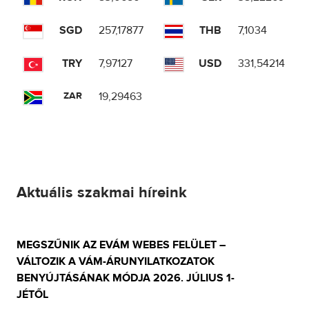
SGD
257,17877
THB
7,1034
TRY
7,97127
USD
331,54214
ZAR
19,29463
Aktuális szakmai híreink
MEGSZŰNIK AZ EVÁM WEBES FELÜLET –
VÁLTOZIK A VÁM-ÁRUNYILATKOZATOK
BENYÚJTÁSÁNAK MÓDJA 2026. JÚLIUS 1-
JÉTŐL