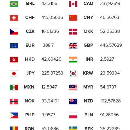
BRL
43,3156
CAD
237,92618
CHF
415,05606
CNY
46,56763
CZK
16,01236
DKK
52,06338
EUR
388,7
GBP
446,57629
HKD
42,60426
INR
2,5927
JPY
225,37253
KRW
23,59304
MXN
12,5947
MYR
54,6737
NOK
33,34191
NZD
192,57828
PHP
3,9577
PLN
91,28056
RON
53,0686
SEK
35,22269