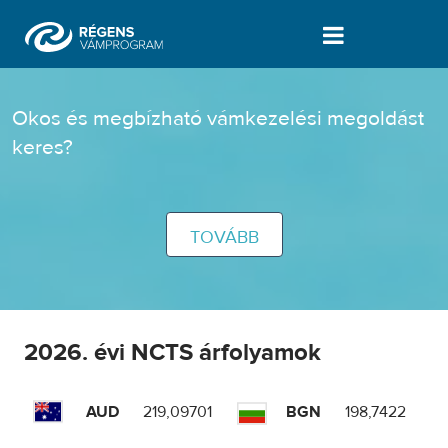
NCTS árfolyam - Vámprogram
Okos és megbízható vámkezelési megoldást
keres?
TOVÁBB
2026. évi NCTS árfolyamok
AUD
219,09701
BGN
198,7422