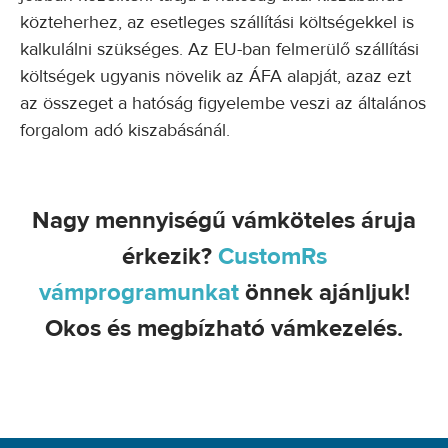
közteherhez, az esetleges szállítási költségekkel is
kalkulálni szükséges. Az EU-ban felmerülő szállítási
költségek ugyanis növelik az ÁFA alapját, azaz ezt
az összeget a hatóság figyelembe veszi az általános
forgalom adó kiszabásánál.
Nagy mennyiségű vámköteles áruja
érkezik?
CustomRs
vámprogramunkat
önnek ajánljuk!
Okos és megbízható vámkezelés.