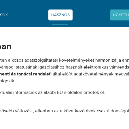
SOK
HASZNOS
ÜGYFÉL
ram
ban
eten a közös adatszolgáltatási követelményeket harmonizálja ann
 vámjogi státusának igazolásához használt elektronikus vámrends
nti és tanácsi rendelet
) által előírt adatkövetelmények megva
olgozik.
tuális információk az alábbi EU-s oldalon érhetők el.
önösebb változást, ellenben az elkövetkező évek csak újdonság