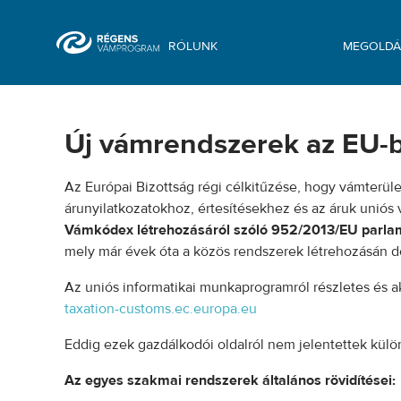
RÓLUNK
MEGOLDÁ
Új vámrendszerek EU-ban - Vámprog
Új vámrendszerek az EU-
Az Európai Bizottság régi célkitűzése, hogy vámterül
árunyilatkozatokhoz, értesítésekhez és az áruk uniós
Vámkódex létrehozásáról szóló 952/2013/EU parlame
mely már évek óta a közös rendszerek létrehozásán d
Az uniós informatikai munkaprogramról részletes és ak
taxation-customs.ec.europa.eu
Eddig ezek gazdálkodói oldalról nem jelentettek kül
Az egyes szakmai rendszerek általános rövidítései: