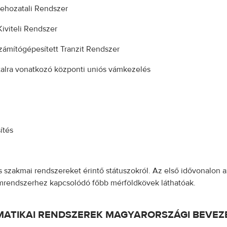
Behozatali Rendszer
iviteli Rendszer
zámítógépesített Tranzit Rendszer
atalra vonatkozó központi uniós vámkezelés
ítés
 szakmai rendszereket érintő státuszokról. Az első idővonalon 
vámrendszerhez kapcsolódó főbb mérföldkövek láthatóak.
MATIKAI RENDSZEREK MAGYARORSZÁGI BEVEZE