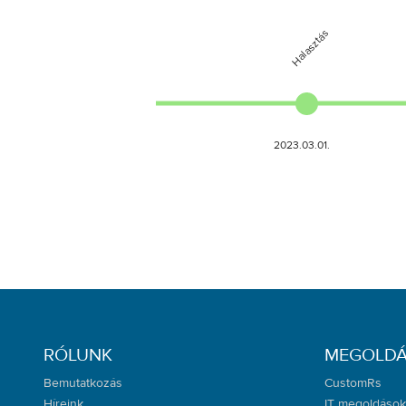
RÓLUNK
MEGOLD
Bemutatkozás
CustomRs
Híreink
IT megoldások