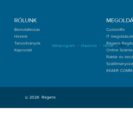
RÓLUNK
MEGOLD
Bemutatkozás
CustomRs
Híreink
IT megoldások
Tanúsítványok
Régens RegA
Vámprogram
Hasznos
Hírek
Hír
Kapcsolat
Online Számla 
Raktár és kész
Szállítmányoz
EKAER COMM
© 2026
Régens