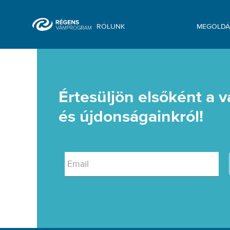
RÓLUNK
MEGOLDÁ
Hír - Vámprogram
Értesüljön elsőként a 
és újdonságainkról!
Email