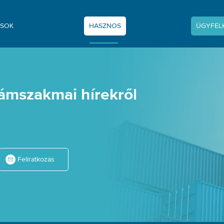
SOK
HASZNOS
ÜGYFÉL
vámszakmai hírekről
Feliratkozás