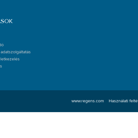
ÁSOK
dó
adatszolgáltatás
letkezelés
ás
www.regens.com
Használati felté