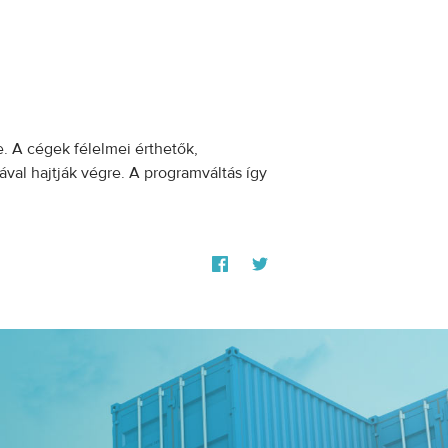
. A cégek félelmei érthetők,
rával hajtják végre. A programváltás így