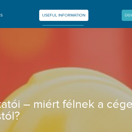
NS
USEFUL INFORMATION
ÜG
 cégek a programváltástól? - Vámprogr
tatói – miért félnek a cég
tól?