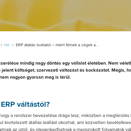
Hír
ERP átállás buktatói – miért félnek a cégek a programváltástól?
erélése mindig nagy döntés egy vállalat életében. Nem véletl
elent költséget, szervezeti változást és kockázatot. Mégis, ha
anem nagyon gyorsan meg is térül.
 ERP váltástól?
rt, hogy a rendszer bevezetése drága lesz, miközben a megtérülés 
kivitelezett átállás leállást okozhat, ami közvetlen bevételkiesé
etnek az újtól, és idegenkedhetnek a megszokott folyamatok vál