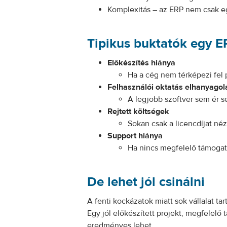
Komplexitás – az ERP nem csak egy
Tipikus buktatók egy E
Előkészítés hiánya
Ha a cég nem térképezi fel 
Felhasználói oktatás elhanyagol
A legjobb szoftver sem ér s
Rejtett költségek
Sokan csak a licencdíjat né
Support hiánya
Ha nincs megfelelő támogat
De lehet jól csinálni
A fenti kockázatok miatt sok vállalat tar
Egy jól előkészített projekt, megfelel
eredményes lehet.