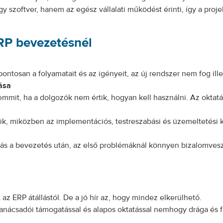
 szoftver, hanem az egész vállalati működést érinti, így a projek
RP bevezetésnél
pontosan a folyamatait és az igényeit, az új rendszer nem fog il
ása
emmit, ha a dolgozók nem értik, hogyan kell használni. Az oktatá
zik, miközben az implementációs, testreszabási és üzemeltetési 
ás a bevezetés után, az első problémáknál könnyen bizalomveszt
t az ERP átállástól. De a jó hír az, hogy mindez elkerülhető.
ő tanácsadói támogatással és alapos oktatással nemhogy drága és 