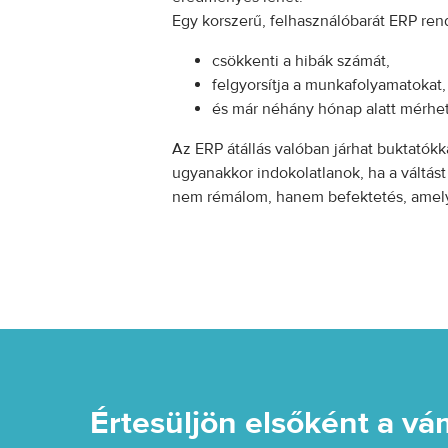
Egy korszerű, felhasználóbarát ERP ren
csökkenti a hibák számát,
felgyorsítja a munkafolyamatokat,
és már néhány hónap alatt mérhet
Az ERP átállás valóban járhat buktatók
ugyanakkor indokolatlanok, ha a váltást 
nem rémálom, hanem befektetés, amely 
Értesüljön elsőként a vá