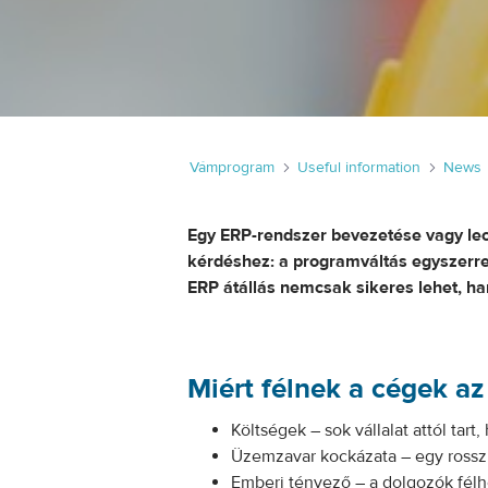
Vámprogram
Useful information
News
Egy ERP-rendszer bevezetése vagy lecs
kérdéshez: a programváltás egyszerre j
ERP átállás nemcsak sikeres lehet, h
Miért félnek a cégek az
Költségek – sok vállalat attól ta
Üzemzavar kockázata – egy rosszul 
Emberi tényező – a dolgozók félh