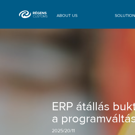
ABOUT US
SOLUTIO
ERP átállás buktatói – miért félnek a
ERP átállás buk
a programváltás
2025
/
20/11