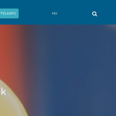
YFÉLKAPU
HU
am
ek