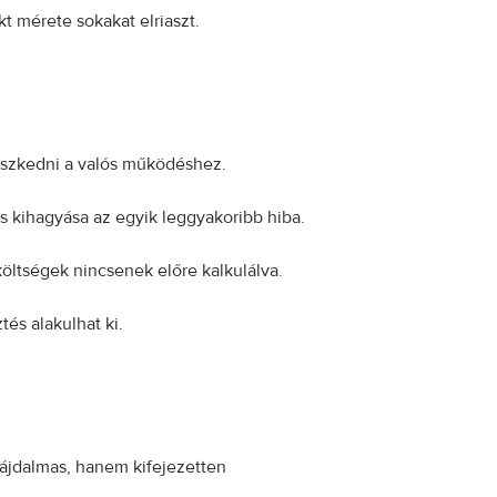
t mérete sokakat elriaszt.
leszkedni a valós működéshez.
s kihagyása az egyik leggyakoribb hiba.
költségek nincsenek előre kalkulálva.
és alakulhat ki.
fájdalmas, hanem kifejezetten