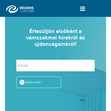
Hír - Vámprogram
Értesüljön elsőként a
vámszakmai hírekről és
újdonságainkról!
Email
Subscribe
Vámprogram
Useful information
News
Hír