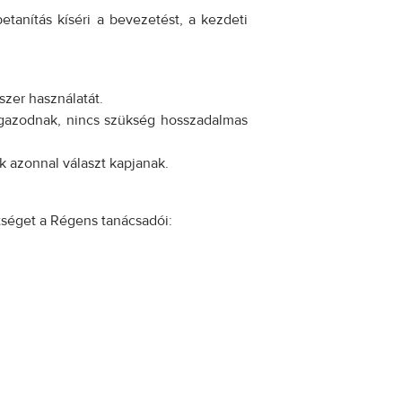
tanítás kíséri a bevezetést, a kezdeti
szer használatát.
ligazodnak, nincs szükség hosszadalmas
k azonnal választ kapjanak.
tséget a Régens tanácsadói: