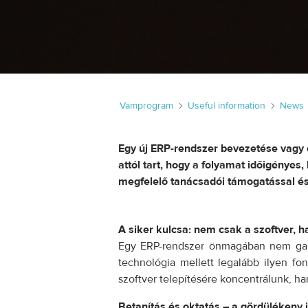
Vámprogram
Useful information
News
Egy új ERP-rendszer bevezetése vagy e
attól tart, hogy a folyamat időigényes
megfelelő tanácsadói támogatással és
A siker kulcsa: nem csak a szoftver,
Egy ERP-rendszer önmagában nem garan
technológia mellett legalább ilyen f
szoftver telepítésére koncentrálunk, h
Betanítás és oktatás – a gördülékeny 