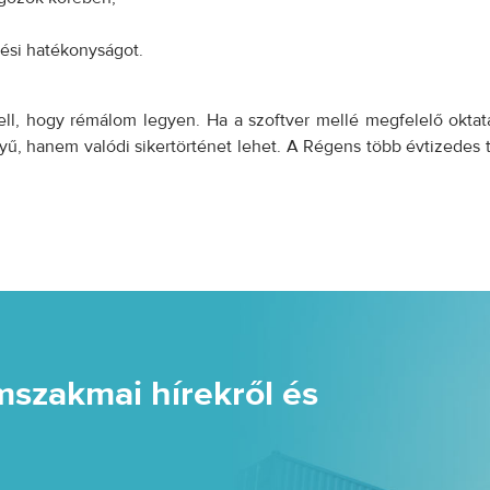
dési hatékonyságot.
l, hogy rémálom legyen. Ha a szoftver mellé megfelelő oktatá
yű, hanem valódi sikertörténet lehet. A Régens több évtizedes t
mszakmai hírekről és