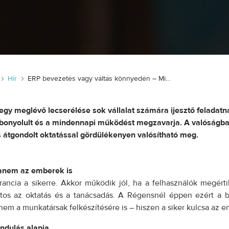
Hír
ERP bevezetés vagy váltás könnyedén – Miért fontos az oktatás és támogatás?
gy meglévő lecserélése sok vállalat számára ijesztő feladatna
, bonyolult és a mindennapi működést megzavarja. A valóságban
 átgondolt oktatással gördülékenyen valósítható meg.
 hanem az emberek is
cia a sikerre. Akkor működik jól, ha a felhasználók megértik
ontos az oktatás és a tanácsadás. A Régensnél éppen ezért a 
anem a munkatársak felkészítésére is – hiszen a siker kulcsa az
indulás alapja