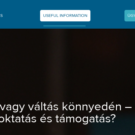
NS
USEFUL INFORMATION
ÜG
– Miért fontos az oktatás és támogat
vagy váltás könnyedén –
 oktatás és támogatás?