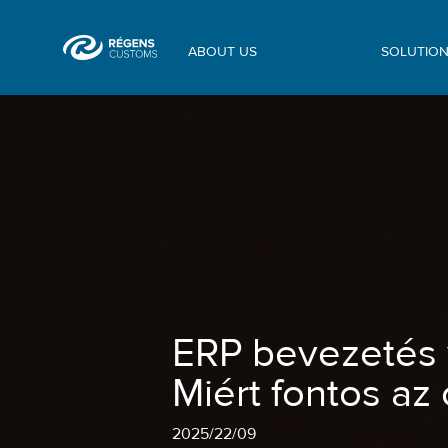
ABOUT US
SOLUTIO
ERP bevezetés vagy váltás könnyedén 
ERP bevezetés 
Miért fontos az
2025
/
22/09