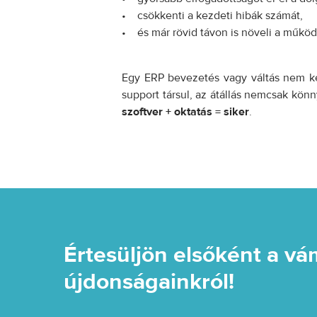
• csökkenti a kezdeti hibák számát,
• és már rövid távon is növeli a műkö
Egy ERP bevezetés vagy váltás nem kel
support társul, az átállás nemcsak könn
szoftver + oktatás = siker
.
Értesüljön elsőként a vá
újdonságainkról!