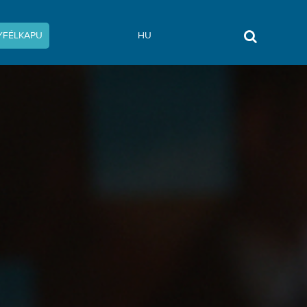
YFÉLKAPU
HU
ás? - Vámprogram