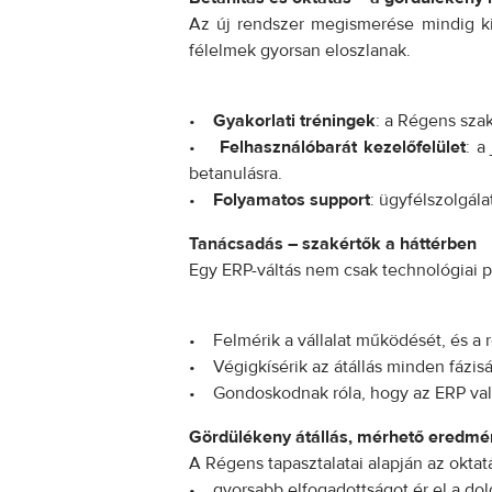
Az új rendszer megismerése mindig kih
félelmek gyorsan eloszlanak.
•
Gyakorlati tréningek
: a Régens sza
•
Felhasználóbarát kezelőfelület
: a
betanulásra.
•
Folyamatos support
: ügyfélszolgál
Tanácsadás – szakértők a háttérben
Egy ERP-váltás nem csak technológiai p
• Felmérik a vállalat működését, és a r
• Végigkísérik az átállás minden fázisát
• Gondoskodnak róla, hogy az ERP való
Gördülékeny átállás, mérhető eredm
A Régens tapasztalatai alapján az okta
• gyorsabb elfogadottságot ér el a do