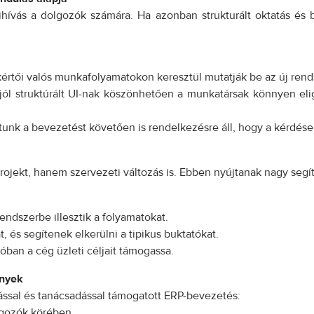
ívás a dolgozók számára. Ha azonban strukturált oktatás és be
kértői valós munkafolyamatokon keresztül mutatják be az új rend
 jól struktúrált UI-nak köszönhetően a munkatársak könnyen e
atunk a bevezetést követően is rendelkezésre áll, hogy a kérdése
rojekt, hanem szervezeti változás is. Ebben nyújtanak nagy segí
endszerbe illesztik a folyamatokat.
, és segítenek elkerülni a tipikus buktatókat.
ban a cég üzleti céljait támogassa.
ények
tással és tanácsadással támogatott ERP-bevezetés:
lgozók körében,