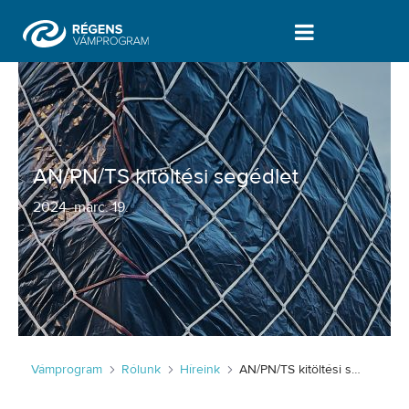
AN/PN/TS kitöltési segédlet - Vámpr
AN/PN/TS kitöltési segédlet
2024
.
márc. 19.
Vámprogram
Rólunk
Híreink
AN/PN/TS kitöltési segédlet