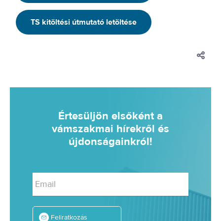
TS kitöltési útmutató letöltése
Értesüljön elsőként a
vámszakmai hírekről és
újdonságainkról!
Email
Feliratkozás