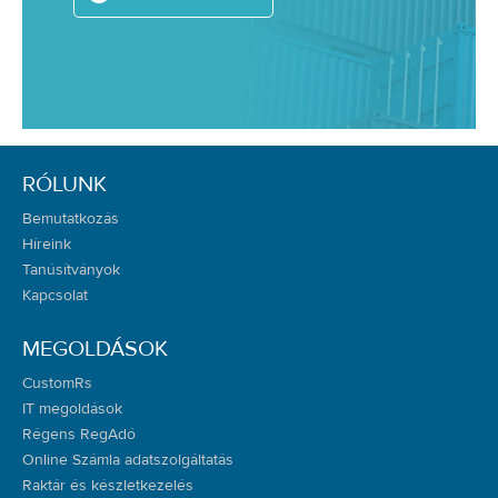
RÓLUNK
Bemutatkozás
Híreink
Tanúsítványok
Kapcsolat
MEGOLDÁSOK
CustomRs
IT megoldások
Régens RegAdó
Online Számla adatszolgáltatás
Raktár és készletkezelés