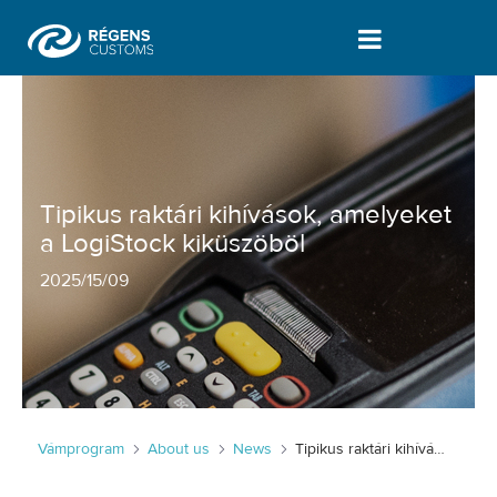
Tipikus raktári kihívások, amelyeket
Tipikus raktári kihívások, amelyeket
a LogiStock kiküszöböl
2025
/
15/09
Vámprogram
About us
News
Tipikus raktári kihívások, amelyeket a LogiStock kiküszöböl