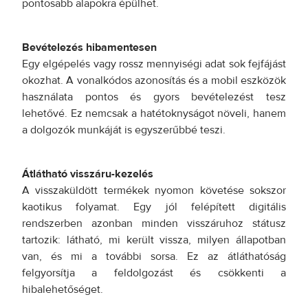
pontosabb alapokra épülhet.
Bevételezés hibamentesen
Egy elgépelés vagy rossz mennyiségi adat sok fejfájást
okozhat. A vonalkódos azonosítás és a mobil eszközök
használata pontos és gyors bevételezést tesz
lehetővé. Ez nemcsak a hatétoknyságot növeli, hanem
a dolgozók munkáját is egyszerűbbé teszi.
Átlátható visszáru-kezelés
A visszaküldött termékek nyomon követése sokszor
kaotikus folyamat. Egy jól felépített digitális
rendszerben azonban minden visszáruhoz státusz
tartozik: látható, mi került vissza, milyen állapotban
van, és mi a további sorsa. Ez az átláthatóság
felgyorsítja a feldolgozást és csökkenti a
hibalehetőséget.