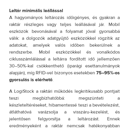
Leltár minimális leállással
A hagyományos leltározás időigényes, és gyakran a
raktár részleges vagy teljes leállásával jár. Mobil
eszközök bevonásával a folyamat jóval gyorsabbá
válik: a dolgozók adatgyűjtő eszközökkel rögzítik az
adatokat, amelyek valós időben bekerülnek a
rendszerbe. Mobil eszközökkel és vonalkódos
ciklusszámlálással a leltárra fordított idő jellemzően
30–50%-kal csökkenthető (iparági esettanulmányok
alapján), míg RFID-vel bizonyos esetekben
75–95%-os
gyorsulás is elérhető
.
A LogiStock a raktári működés legkritikusabb pontjait
teszi megbízhatóbbá: megszünteti a
készleteltéréseket, hibamentessé teszi a bevételezést,
átláthatóvá varázsolja a visszáru-kezelést, és
jelentősen felgyorsítja a leltározást. Ennek
eredményeként a raktár nemcsak hatékonyabban