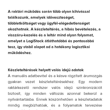
A raktári működés során több olyan kihívással
találkozunk, amelyek időveszteséget,
többletköltséget vagy ügyfél-elégedetlenséget
okozhatnak. A készleteltérés, a hibás bevételezés, a
visszáru-kezelés és a leltár mind olyan folyamat,
amelyet a LogiStock átláthatóbbá és pontosabbá
tesz, így stabil alapot ad a hatékony logisztikai
működéshez.
Készleteltérések helyett valós idejű adatok
A manuális adatbevitel és a késve rögzített árumozgás
gyakran vezet készleteltérésekhez. Egy modern
raktárkezelő rendszer valós idejű szinkronizációt
biztosít, így minden változás azonnal bekerül a
nyilvántartásba. Ennek köszönhetően a készletadatok
mindig megbízhatóak, és a folyamatok tervezése