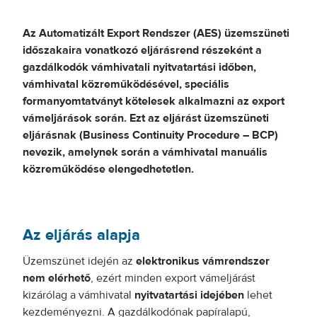
Az Automatizált Export Rendszer (AES) üzemszüneti
időszakaira vonatkozó eljárásrend részeként a
gazdálkodók vámhivatali nyitvatartási időben,
vámhivatal közreműködésével, speciális
formanyomtatványt kötelesek alkalmazni az export
vámeljárások során. Ezt az eljárást üzemszüneti
eljárásnak (Business Continuity Procedure – BCP)
nevezik, amelynek során a vámhivatal manuális
közreműködése elengedhetetlen.
Az eljárás alapja
Üzemszünet idején az
elektronikus vámrendszer
nem elérhető
, ezért minden export vámeljárást
kizárólag a vámhivatal
nyitvatartási idejében
lehet
kezdeményezni. A gazdálkodónak papíralapú,