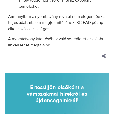
amely tételenként sorolja fel az exportált
termékeket.
Amennyiben a nyomtatvány rovatai nem elegendőek a
teljes adattartalom megjelenítéséhez, BC-EAD pótlap
alkalmazása szükséges.
A nyomtatvány kitöltéséhez való segédletet az alábbi
linken lehet megtalálni:
Értesüljön elsőként a
vámszakmai hírekről és
újdonságainkról!