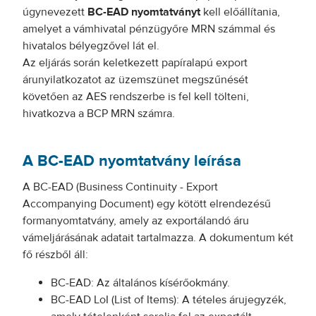
úgynevezett
BC-EAD nyomtatványt
kell előállítania,
amelyet a vámhivatal pénzügyőre MRN számmal és
hivatalos bélyegzővel lát el.
Az eljárás során keletkezett papíralapú export
árunyilatkozatot az üzemszünet megszűnését
követően az AES rendszerbe is fel kell tölteni,
hivatkozva a BCP MRN számra.
A BC-EAD nyomtatvány leírása
A BC-EAD (Business Continuity - Export
Accompanying Document) egy kötött elrendezésű
formanyomtatvány, amely az exportálandó áru
vámeljárásának adatait tartalmazza. A dokumentum két
fő részből áll:
BC-EAD: Az általános kísérőokmány.
BC-EAD LoI (List of Items): A tételes árujegyzék,