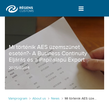
Mi történik AES üzemszünet esetén?- 
Mi történik AES üzemszünet
esetén?- A Business Continuity
Eljárás és a Papíralapú Export
2025
/
03/04
Vámprogram
About us
News
Mi történik AES üzemszünet esetén?- A Business Continuity Eljárás és a Papíralapú Export