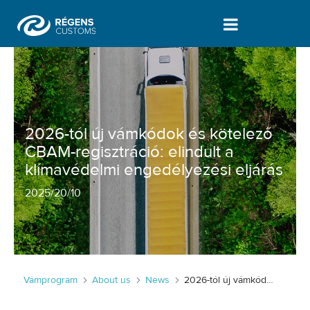
2026-tól új vámkódok és kötelező CBA
2026-tól új vámkódok és kötelező
CBAM-regisztráció: elindult a
klímavédelmi engedélyezési eljárás
2025
/
20/10
Vámprogram
About us
News
2026-tól új vámkódok és kötelező CBAM-regisztráció: elindult a klímavédelmi engedélyezési eljárás