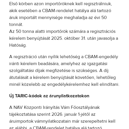
Első körben azon importőröknek kell regisztrálniuk,
akik esetében a CBAM-rendelet hatálya alá tartozó
áruk importált mennyisége meghaladja az évi 50
tonnát.
Az 50 tonna alatti importőrök számára a regisztrációs
kérelem benyújtását 2025. október 31. után javasolja a
Hatóság.
A regisztráció után nyílik lehetőség a CBAM-engedély
iránti kérelem beadására, amelyhez az igazgatási
szolgáltatási díjak megfizetése is szükséges. A díj
átutalását a kérelem benyújtását követően, lehetőleg
minél közelebb az engedélykérelemhez kell elindítani.
Új TARIC-kódok az árunyilatkozatokon
A NAV Központi Irányítás Vám Főosztályának
tájékoztatása szerint 2026. január 1-jétől az
áruimportok vámnyilatkozatain már szerepeltetni kell
az alábbi, a CBAM-rendelet hatálya alá tartozó