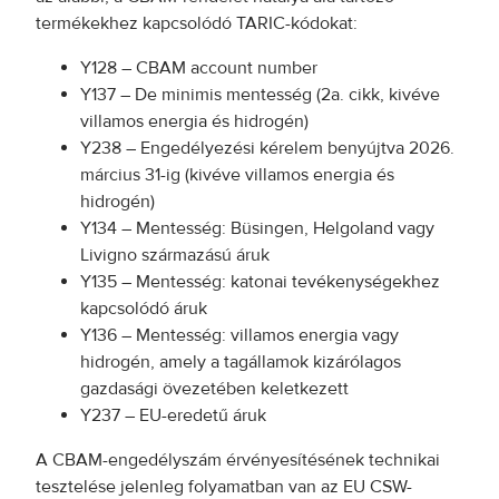
termékekhez kapcsolódó TARIC-kódokat:
Y128 – CBAM account number
Y137 – De minimis mentesség (2a. cikk, kivéve
villamos energia és hidrogén)
Y238 – Engedélyezési kérelem benyújtva 2026.
március 31-ig (kivéve villamos energia és
hidrogén)
Y134 – Mentesség: Büsingen, Helgoland vagy
Livigno származású áruk
Y135 – Mentesség: katonai tevékenységekhez
kapcsolódó áruk
Y136 – Mentesség: villamos energia vagy
hidrogén, amely a tagállamok kizárólagos
gazdasági övezetében keletkezett
Y237 – EU-eredetű áruk
A CBAM-engedélyszám érvényesítésének technikai
tesztelése jelenleg folyamatban van az EU CSW-