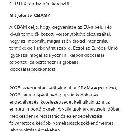
CERTEX rendszerén keresztül.
Mit jelent a CBAM?
A CBAM célja, hogy kiegyenlítse az EU-n belüli és
kívüli termelők közötti versenyfeltételeket azáltal,
hogy az importált, magas szén-dioxid-intenzitású
termékekre karbonárat szab ki. Ezzel az Európai Unió
igyekszik megakadályozni a „karbonkibocsátás-
exportot” és ösztönözni a globális
kibocsátáscsökkentést.
2025. szeptember 1-től elindult a CBAM-regisztráció,
2026. január 1-jétől pedig új vámkódokat és
engedélyezési kötelezettséget kell alkalmazni az
érintett importőröknek. A vállalatoknak javasolt időben
megkezdeni a regisztrációs és engedélyezési
folyamatot a későbbi vámeljárások zökkenőmentes
lebonyolítása érdekében.