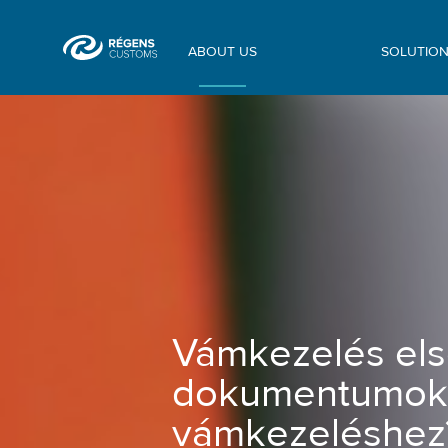
ABOUT US
SOLUTIO
Vámkezelés első lépései - Milyen d
Vámkezelés első
dokumentumok 
vámkezeléshez