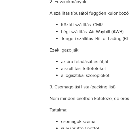
2. Fuvarokmányok
A szállítás típusától függően különb
Közúti szállítás: CMR
Légi szállítás: Air Waybill (AWB)
Tengeri szállítás: Bill of Lading (BL
Ezek igazolják:
az áru feladását és útját
a szállítási feltételeket
a logisztikai szereplőket
3. Csomagolási lista (packing list)
Nem minden esetben kötelező, de erőse
Tartalma:
csomagok száma
súly (bruttó / nettó)