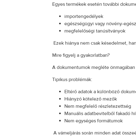
Egyes termékek esetén további dokume
importengedélyek
egészségügyi vagy növény-egész
megfelelőségi tanúsítványok
Ezek hiánya nem csak késedelmet, hane
Mire figyelj a gyakorlatban?
A dokumentumok megléte önmagában ne
Tipikus problémák:
Eltérő adatok a különböző doku
Hiányzó kötelező mezők
Nem megfelelő részletezettség
Manuális adatbevitelből fakadó h
Nem egységes formátumok
A vámeljárás során minden adat összeé