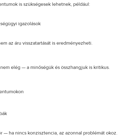
ntumok is szükségesek lehetnek, például:
ségügyi igazolások
m az áru visszatartását is eredményezheti.
m elég — a minőségük és összhangjuk is kritikus.
mentumokon
ibák
r — ha nincs konzisztencia, az azonnal problémát okoz.