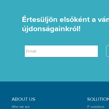
Értesüljön elsőként a vá
újdonságainkról!
Email
ABOUT US
SOLUTIO
Who we are
IT solutions