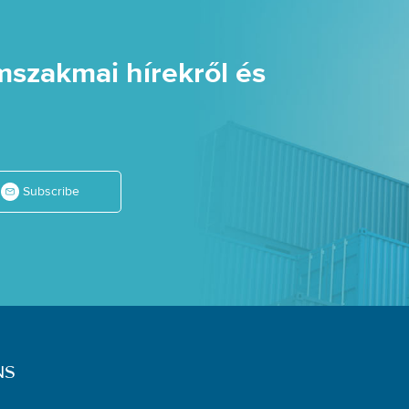
mszakmai hírekről és
Subscribe
NS