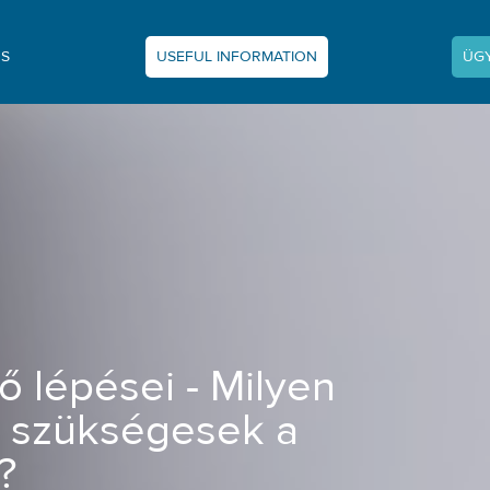
NS
USEFUL INFORMATION
ÜG
okumentumok szükségesek a vámkezelé
 lépései - Milyen
szükségesek a
?