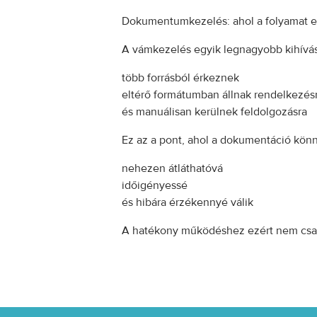
Dokumentumkezelés: ahol a folyamat e
A vámkezelés egyik legnagyobb kihívás
több forrásból érkeznek
eltérő formátumban állnak rendelkezés
és manuálisan kerülnek feldolgozásra
Ez az a pont, ahol a dokumentáció kön
nehezen átláthatóvá
időigényessé
és hibára érzékennyé válik
A hatékony működéshez ezért nem csak