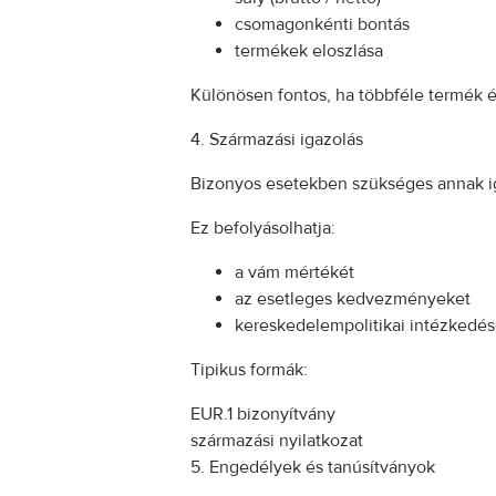
csomagonkénti bontás
termékek eloszlása
Különösen fontos, ha többféle termék é
4. Származási igazolás
Bizonyos esetekben szükséges annak ig
Ez befolyásolhatja:
a vám mértékét
az esetleges kedvezményeket
kereskedelempolitikai intézkedé
Tipikus formák:
EUR.1 bizonyítvány
származási nyilatkozat
5. Engedélyek és tanúsítványok