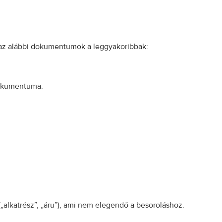
 az alábbi dokumentumok a leggyakoribbak:
dokumentuma.
 („alkatrész”, „áru”), ami nem elegendő a besoroláshoz.