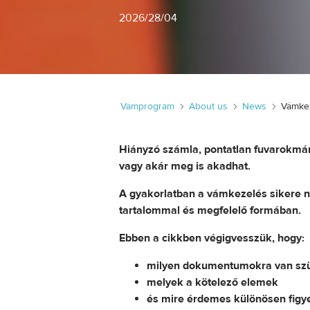
2026
/
28/04
Vámprogram
About us
News
Hiányzó számla, pontatlan fuvarokmá
vagy akár meg is akadhat.
A gyakorlatban a vámkezelés sikere 
tartalommal és megfelelő formában.
Ebben a cikkben végigvesszük, hogy:
milyen dokumentumokra van szü
melyek a kötelező elemek
és mire érdemes különösen figye