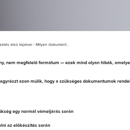
Vámkezelés első lépései - Milyen dokumentumok szükségesek a vámkezeléshez?
ny, nem megfelelő formátum — ezek mind olyan hibák, amelyek
nagyrészt azon múlik, hogy a szükséges dokumentumok rendel
kség egy normál vámeljárás során
lni az előkészítés során