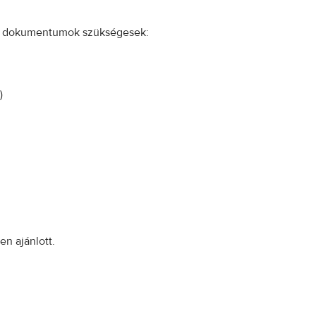
öző dokumentumok szükségesek:
)
n ajánlott.