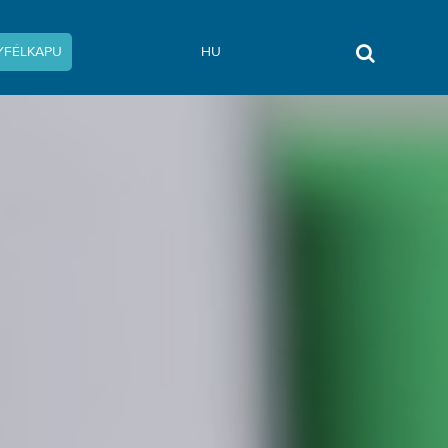
YFÉLKAPU
HU
shez? - Vámprogram