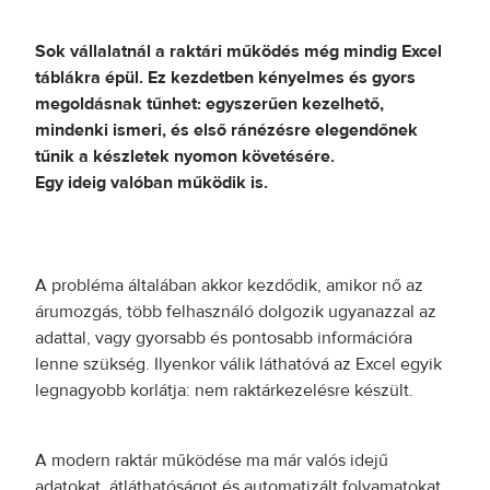
Sok vállalatnál a raktári működés még mindig Excel
táblákra épül. Ez kezdetben kényelmes és gyors
megoldásnak tűnhet: egyszerűen kezelhető,
mindenki ismeri, és első ránézésre elegendőnek
tűnik a készletek nyomon követésére.
Egy ideig valóban működik is.
A probléma általában akkor kezdődik, amikor nő az
árumozgás, több felhasználó dolgozik ugyanazzal az
adattal, vagy gyorsabb és pontosabb információra
lenne szükség. Ilyenkor válik láthatóvá az Excel egyik
legnagyobb korlátja: nem raktárkezelésre készült.
A modern raktár működése ma már valós idejű
adatokat, átláthatóságot és automatizált folyamatokat