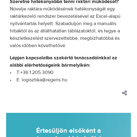
Szeretné hatékonyabbá tenni raktári működését?
Növelje raktára működésének hatékonyságát egy
raktárkezelő rendszer bevezetésével az Excel-alapú
nyilvántartás helyett. Szabaduljon meg a manuális
hibáktól és az átláthatatlan táblázatoktól, és tegye a
készletkezelést szervezettebbé, megbízhatóbbá és
valós időben követhetővé.
Lépjen kapcsolatba szakértő tanácsadóinkkal az
alábbi elérhetőségeink bármelyikén:
• T:+36 1 205 3090
• E: logisztika@regens.hu
Értesüljön elsőként a