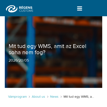
Mit tud egy WMS, amit az Excel soha
Mit tud egy WMS, amit az Excel
soha nem fog?
2026
/
20/05
Vámprogram
About us
News
Mit tud egy WMS, amit az Excel soha nem fog?