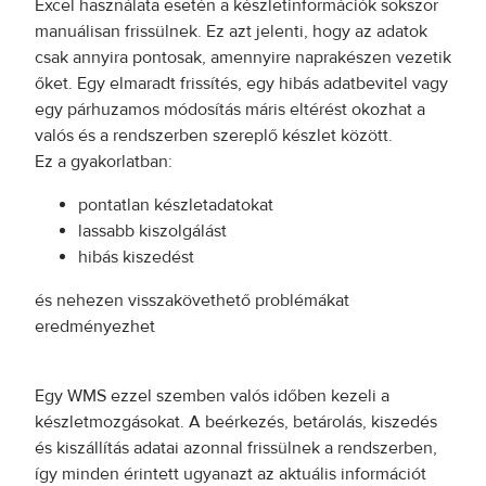
Excel használata esetén a készletinformációk sokszor
manuálisan frissülnek. Ez azt jelenti, hogy az adatok
csak annyira pontosak, amennyire naprakészen vezetik
őket. Egy elmaradt frissítés, egy hibás adatbevitel vagy
egy párhuzamos módosítás máris eltérést okozhat a
valós és a rendszerben szereplő készlet között.
Ez a gyakorlatban:
pontatlan készletadatokat
lassabb kiszolgálást
hibás kiszedést
és nehezen visszakövethető problémákat
eredményezhet
Egy WMS ezzel szemben valós időben kezeli a
készletmozgásokat. A beérkezés, betárolás, kiszedés
és kiszállítás adatai azonnal frissülnek a rendszerben,
így minden érintett ugyanazt az aktuális információt