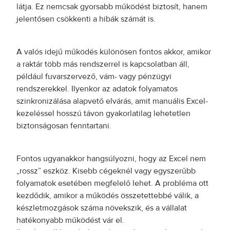
látja. Ez nemcsak gyorsabb működést biztosít, hanem
jelentősen csökkenti a hibák számát is.
A valós idejű működés különösen fontos akkor, amikor
a raktár több más rendszerrel is kapcsolatban áll,
például fuvarszervező, vám- vagy pénzügyi
rendszerekkel. Ilyenkor az adatok folyamatos
szinkronizálása alapvető elvárás, amit manuális Excel-
kezeléssel hosszú távon gyakorlatilag lehetetlen
biztonságosan fenntartani.
Fontos ugyanakkor hangsúlyozni, hogy az Excel nem
„rossz” eszköz. Kisebb cégeknél vagy egyszerűbb
folyamatok esetében megfelelő lehet. A probléma ott
kezdődik, amikor a működés összetettebbé válik, a
készletmozgások száma növekszik, és a vállalat
hatékonyabb működést vár el.