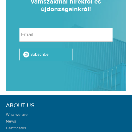
vámszakmai hírekről és
újdonságainkról!
Email
Subscribe
ABOUT US
Who we are
News
Certificates