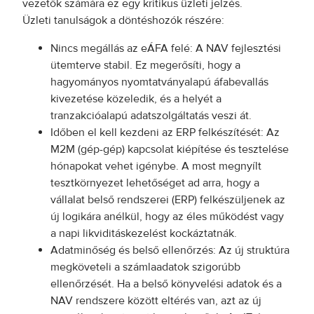
vezetők számára ez egy kritikus üzleti jelzés.
Üzleti tanulságok a döntéshozók részére:
Nincs megállás az eÁFA felé: A NAV fejlesztési
ütemterve stabil. Ez megerősíti, hogy a
hagyományos nyomtatványalapú áfabevallás
kivezetése közeledik, és a helyét a
tranzakcióalapú adatszolgáltatás veszi át.
Időben el kell kezdeni az ERP felkészítését: Az
M2M (gép-gép) kapcsolat kiépítése és tesztelése
hónapokat vehet igénybe. A most megnyílt
tesztkörnyezet lehetőséget ad arra, hogy a
vállalat belső rendszerei (ERP) felkészüljenek az
új logikára anélkül, hogy az éles működést vagy
a napi likviditáskezelést kockáztatnák.
Adatminőség és belső ellenőrzés: Az új struktúra
megköveteli a számlaadatok szigorúbb
ellenőrzését. Ha a belső könyvelési adatok és a
NAV rendszere között eltérés van, azt az új