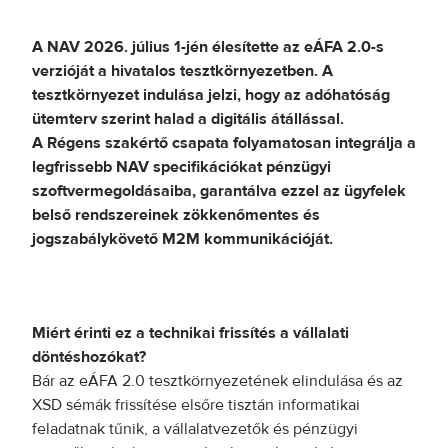
A NAV 2026. július 1-jén élesítette az eÁFA 2.0-s
verzióját a hivatalos tesztkörnyezetben. A
tesztkörnyezet indulása jelzi, hogy az adóhatóság
ütemterv szerint halad a digitális átállással.
A Régens szakértő csapata folyamatosan integrálja a
legfrissebb NAV specifikációkat pénzügyi
szoftvermegoldásaiba, garantálva ezzel az ügyfelek
belső rendszereinek zökkenőmentes és
jogszabálykövető M2M kommunikációját.
Miért érinti ez a technikai frissítés a vállalati
döntéshozókat?
Bár az eÁFA 2.0 tesztkörnyezetének elindulása és az
XSD sémák frissítése elsőre tisztán informatikai
feladatnak tűnik, a vállalatvezetők és pénzügyi