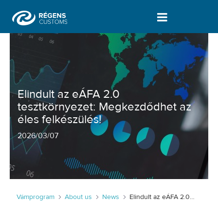
Elindult az eÁFA 2.0 tesztkörnyezet:
Elindult az eÁFA 2.0
tesztkörnyezet: Megkezdődhet az
éles felkészülés!
2026
/
03/07
Vámprogram
About us
News
Elindult az eÁFA 2.0 tesztkörnyezet: Megkezdődhet az éles felkészülés!