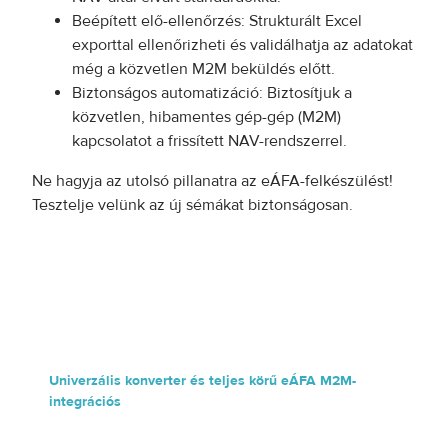
Beépített elő-ellenőrzés: Strukturált Excel
exporttal ellenőrizheti és validálhatja az adatokat
még a közvetlen M2M beküldés előtt.
Biztonságos automatizáció: Biztosítjuk a
közvetlen, hibamentes gép-gép (M2M)
kapcsolatot a frissített NAV-rendszerrel.
Ne hagyja az utolsó pillanatra az eÁFA-felkészülést!
Tesztelje velünk az új sémákat biztonságosan.
Univerzális konverter és teljes körű eÁFA M2M-
integrációs