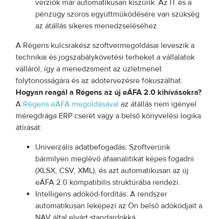
verziók már automatikusan kiszűrik. Az IT és a
pénzügy szoros együttműködésére van szükség
az átállás sikeres menedzseléséhez.
A Régens kulcsrakész szoftvermegoldásai leveszik a
technikai és jogszabálykövetési terheket a vállalatok
válláról, így a menedzsment az üzletmenet
folytonosságára és az adótervezésre fókuszálhat.
Hogyan reagál a Régens az új eÁFA 2.0 kihívásokra?
A
Régens eÁFA megoldásával
az átállás nem igényel
méregdrága ERP cserét vagy a belső könyvelési logika
átírását:
Univerzális adatbefogadás: Szoftverünk
bármilyen meglévő áfaanalitikát képes fogadni
(XLSX, CSV, XML), és azt automatikusan az új
eÁFA 2.0 kompatibilis struktúrába rendezi.
Intelligens adókód-fordítás: A rendszer
automatikusan leképezi az Ön belső adókódjait a
NAV által elvárt standardokká.