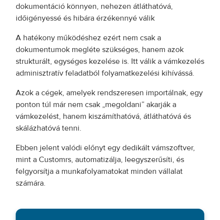
dokumentáció könnyen, nehezen átláthatóvá,
időigényessé és hibára érzékennyé válik
A hatékony működéshez ezért nem csak a
dokumentumok megléte szükséges, hanem azok
strukturált, egységes kezelése is. Itt válik a vámkezelés
adminisztratív feladatból folyamatkezelési kihívássá.
Azok a cégek, amelyek rendszeresen importálnak, egy
ponton túl már nem csak „megoldani” akarják a
vámkezelést, hanem kiszámíthatóvá, átláthatóvá és
skálázhatóvá tenni.
Ebben jelent valódi előnyt egy dedikált vámszoftver,
mint a Customrs, automatizálja, leegyszerűsíti, és
felgyorsítja a munkafolyamatokat minden vállalat
számára.