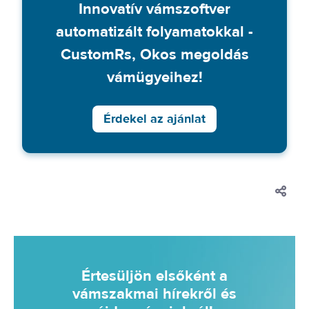
Innovatív vámszoftver
automatizált folyamatokkal -
CustomRs, Okos megoldás
vámügyeihez!
Érdekel az ajánlat
Értesüljön elsőként a
vámszakmai hírekről és