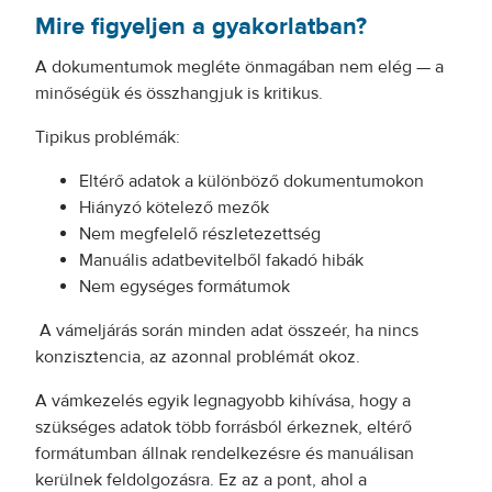
Mire figyeljen a gyakorlatban?
A dokumentumok megléte önmagában nem elég — a
minőségük és összhangjuk is kritikus.
Tipikus problémák:
Eltérő adatok a különböző dokumentumokon
Hiányzó kötelező mezők
Nem megfelelő részletezettség
Manuális adatbevitelből fakadó hibák
Nem egységes formátumok
A vámeljárás során minden adat összeér, ha nincs
konzisztencia, az azonnal problémát okoz.
A vámkezelés egyik legnagyobb kihívása, hogy a
szükséges adatok több forrásból érkeznek, eltérő
formátumban állnak rendelkezésre és manuálisan
kerülnek feldolgozásra. Ez az a pont, ahol a