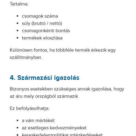
Tartalma:
csomagok száma
súly (bruttó / nettó)
csomagonkénti bontás
termékek eloszlása
Különösen fontos, ha többféle termék érkezik egy
szállítmányban.
4. Származási igazolás
Bizonyos esetekben szükséges annak igazolása, hogy
az áru mely országból származik.
Ez befolyásolhatja:
a vám mértékét
az esetleges kedvezményeket
kereskedelempolitikai intézkedéseket