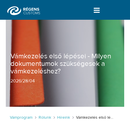
Vámkezelés első lépései - Milyen d
Vámkezelés első lépései - Milyen
dokumentumok szükségesek a
vámkezeléshez?
2026
/
28/04
Vámprogram
Rólunk
Híreink
Vámkezelés első lépései - Milyen dokumentumok szükségesek a vámkezeléshez?